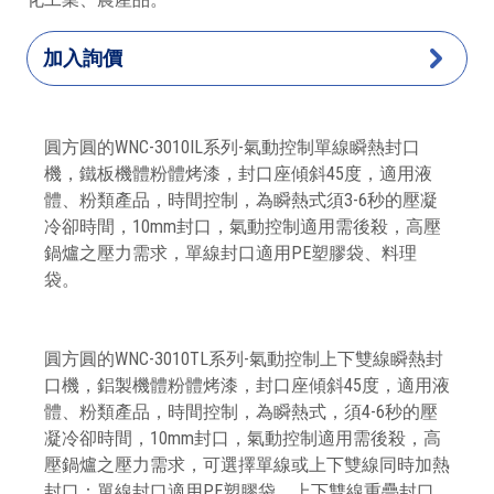
加入詢價
圓方圓的
WNC-3010IL系列-
氣動控制
單線瞬熱封口
機，鐵板
機體粉體烤漆
，封口座傾斜45度，適用液
體、粉類產品，時間控制，
為瞬熱式須3-6秒的壓凝
冷卻時間
，10mm封口，氣動控制適用需後殺，高壓
鍋爐之壓力需求，單線封口
適用PE塑膠袋、料理
袋。
圓方圓的
WNC-3010TL系列-
氣動控制上下雙線
瞬熱封
口機
，
鋁製
機體粉體烤漆，
封口座傾斜45度
，
適用液
體、粉類產品
，時間控制，為瞬熱式，須4-6秒的壓
凝冷卻時間，
10mm封口
，
氣動控制適用需後殺
，
高
壓鍋爐之壓力需求
，
可選擇單線或上下雙線同時加熱
封口：單線封口
適用PE塑膠袋，
上下雙線重疊封口