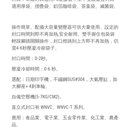
適用厚袋
、摺疊袋、鋁箔咖啡袋、茶葉袋、滅菌袋
。
操作簡單、配備大容量變壓器可供大量使用、設定的
封口時間到即不再加熱,安全耐用。
雙手握住包裝袋
輕踩腳踏開關操作
，
封口燈跳到上方即不再加熱
，
仍
需4-6秒壓凝冷卻袋子
。
封口時間：0-2秒。
壓凝冷卻時間：0-6 秒。
選配：日期印字機，不鏽鋼SUS#304，大氣壓缸，加
大腳座+ 4剎車輪。
自備空壓機(5-7KG/CM2)
。
直立式封口有 WNVC、WNVC-T 系列
。
應用：食品業
、
電子業
、
五金零件業
、
化工業
、
農產
品。