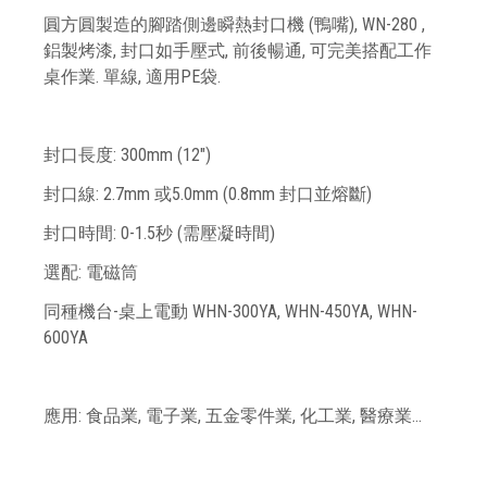
圓方圓製造的腳踏側邊瞬熱封口機 (鴨嘴), WN-280 ,
鋁製烤漆, 封口如手壓式, 前後暢通, 可完美搭配工作
桌作業. 單線, 適用PE袋.
封口長度: 300mm (12")
封口線: 2.7mm 或5.0mm (0.8mm 封口並熔斷)
封口時間: 0-1.5秒 (需壓凝時間)
選配: 電磁筒
同種機台-桌上電動 WHN-300YA, WHN-450YA, WHN-
600YA
應用: 食品業, 電子業, 五金零件業, 化工業, 醫療業…