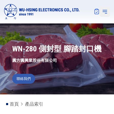
Notification
Open 
WN-280 側封型 腳踏封口機
圓方圓興業股份有限公司
聯絡我們
首頁
產品索引