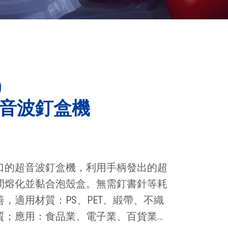
0
音波釘盒機
口的超音波釘盒機，利用手柄發出的超
間熔化並黏合泡殼盒。無需釘書針等耗
，適用材質：PS、PET、緞帶、不織
質；應用：食品業、電子業、百貨業…