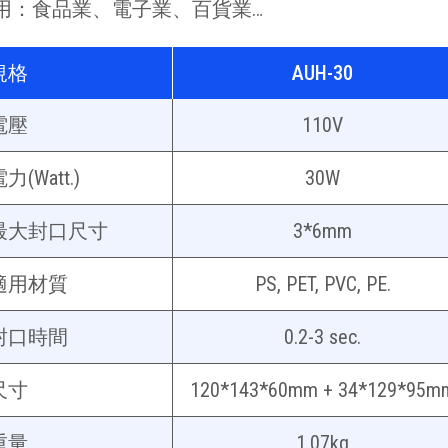
用：食品業、電子業、百貨業…
規格
AUH-30
電壓
110V
力(Watt.)
30W
最大封口尺寸
3*6mm
適用材質
PS, PET, PVC, PE.
封口時間
0.2-3 sec.
尺寸
120*143*60mm + 34*129*95m
重量
1.07kg