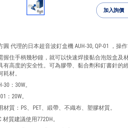
加入詢價
方圓 代理的日本超音波釘盒機 AUH-30, QP-01 
需握住手柄幾秒鐘，就可以快速焊接黏合泡殼盒及
具有高度的安全性。可為膠帶、黏合劑和釘書針的
何耗材。
H-30：30W。
-01：20W。
用材質：PS、PET、緞帶、不織布、塑膠材質。
VC 材質建議使用772DH。