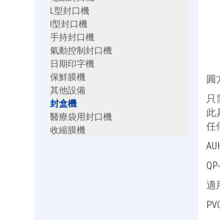
L型封口機
I型封口機
手持封口機
氣動控制封口機
日期印字機
保鮮膜機
圓
其他設備
只
封盒機
此
醫療袋用封口機
任
收縮膜機
AU
QP
適
P