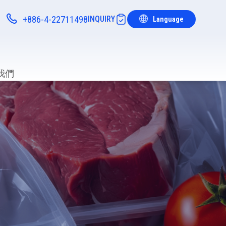
+886-4-22711498
INQUIRY
Language
Notifications
我們