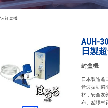
超音波釘盒機
AUH-3
日製超
封盒機
日本製造進
音波振動瞬
材，安全友善
布、塑膠材